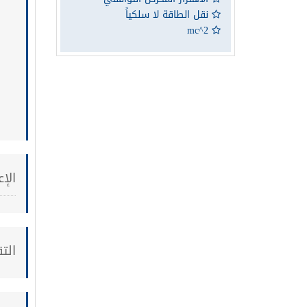
نقل الطاقة لا سلكياً
mc^2
الإع
الت