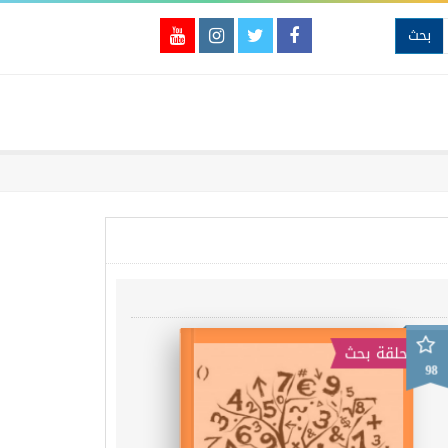
بحث
حلقة بحث
98