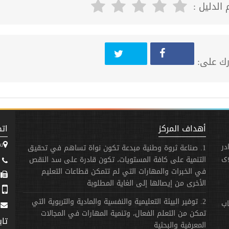
 الدليل :
ك على:
أهداف المركز
اتص
س
در
1. صناعة ثروة وطنية مبدعة تكون نواة تساهم في تحقيق
وى
التنمية على كافة المستويات، تكون قادرة على سد النقص
3173 - 31 - 963+
في الخبرات والمهارات التي لم تتمكن قطاعات التعليم
963+
الأخرى من إيصالها إلى الغاية المطلوبة
758 - 940 - 963+
2. توفير البيئة التعليمية والنفسية والمادية والتربوية التي
اب
تمكن من التعلم الفعال، وتنمية المهارات في المجالات
تاب
المعرفية والبحثية