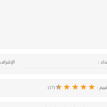
داد :
الإشراف 
قييم :
(17)