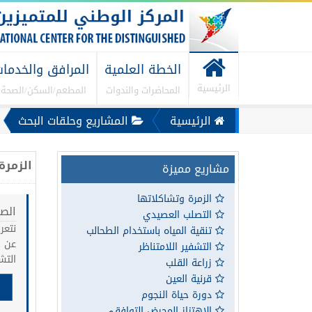
الخطة العلمية
المرافق والخدما
الرئيسية
المحاضرات والندوات
المطعم/السكن/الصحة..
الرئيسية
المشاريع وحلقات البحث
الزمرة
مشاريع مميزة
الزمرة وتشاكلاتها
الصف 
التصلب العصيدي
نتعر
تنقية المياه باستخدام الطحالب
عن ا
التشفير اللامتناظر
التش
زراعة القلب
قرنية العين
دورة حياة النجوم
الاهتزاز المحرض التوافقي