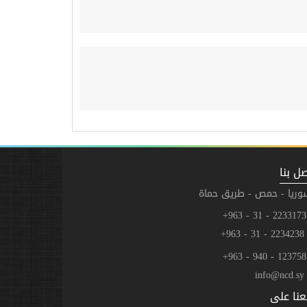
ل بنا
وريا - حمص - طريق حماة
223
2234238 - 31 - 
123
info@ncd.sy
عنا على