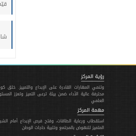
قيّم
شار
رؤية المركز
وتنمي المهارات القادرة على الإبداع والتمييز. خلق كوا
محترفة عالية الأداء ضمن بيئة ترعى التميز وتعزز المست
العلمي
مهمة المركز
استقطاب ورعاية الطاقات، وفتح فرص الإبداع أمام الشب
المتميز للنهوض بالمجتمع وتلبية حاجات الوطن