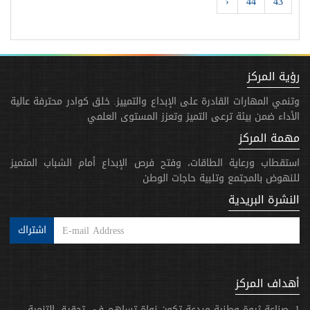
›
44
43
رؤية المركز
وتنمي المهارات القادرة على الإبداع والتمييز. خلق كوادر محترفة عالية
الأداء ضمن بيئة ترعى التميز وتعزز المستوى العلمي
مهمة المركز
استقطاب ورعاية الطاقات، وفتح فرص الإبداع أمام الشباب المتميز
للنهوض بالمجتمع وتلبية حاجات الوطن
النشرة البريدية
اشتراك
أهداف المركز
1. صناعة ثروة وطنية مبدعة تكون نواة تساهم في تحقيق التنمية