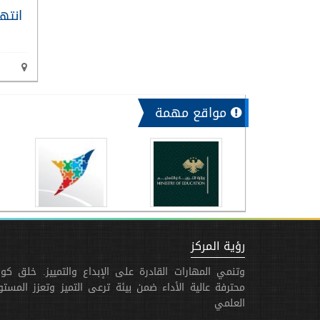
انته
مواقع مهمة
رؤية المركز
وتنمي المهارات القادرة على الإبداع والتمييز. خلق كوا
محترفة عالية الأداء ضمن بيئة ترعى التميز وتعزز المست
العلمي