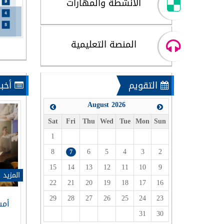
الأنشطة والمهارات
ولين في المركز الوطني للمتميزين لموسم 2025-2026
المنصة التعليمية
التقويم
أخبا
August 2026
Sat
Fri
Thu
Wed
Tue
Mon
Sun
1
8
6
5
4
3
2
7
15
14
13
12
11
10
9
المزيد ...
المزيد .
22
21
20
19
18
17
16
29
28
27
26
25
24
23
وسي للرياضيات
ثلاثة فرق تمثل المركز الوطني
أمس
31
30
وماتية.. علماء
للمتميزين تتأهل إلى المرحلة الثانية