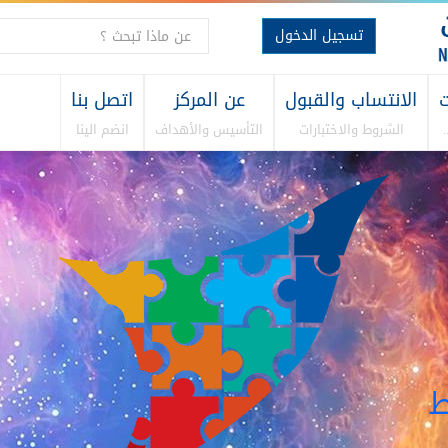
تسجيل الدخول
ت
الانتساب والقبول
عن المركز
اتصل بنا
الشروط والاختبارات
التأسيس والأهداف
انضم الينا
طويــر
شــاط