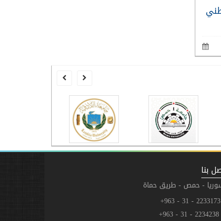
طني
انطلاق الامتحانات العملية للفصل الدراسي الأول في
قدرات التفكير العقلي المنطقي
للمتميزين
للطلاب في المواد العلمية الأساسية
(رياضيات – فيزياء – كيمياء) وقياس
القدرات والسمات الشخصية للطلاب
كالثقة بالنفس والقدرة على المبادرة
والاستقلالية والدافعية والميول
والاتجاهات.
ل بنا
وريا - حمص - طريق حماة
223
2234238 - 31 - 