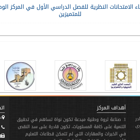
اء الامتحانات النظرية للفصل الدراسي الأول في المركز الو
للمتميزين
أهداف المركز
اتص
س
در
1. صناعة ثروة وطنية مبدعة تكون نواة تساهم في تحقيق
وى
التنمية على كافة المستويات، تكون قادرة على سد النقص
3173 - 31 - 963+
في الخبرات والمهارات التي لم تتمكن قطاعات التعليم
963+