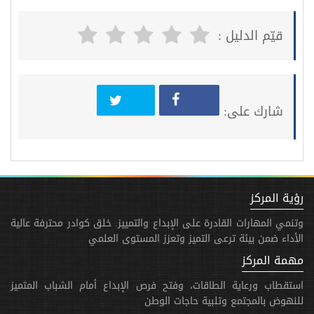
قيّم الدليل :
شارك على:
رؤية المركز
وتنمي المهارات القادرة على الإبداع والتمييز. خلق كوادر محترفة عالية
الأداء ضمن بيئة ترعى التميز وتعزز المستوى العلمي
مهمة المركز
استقطاب ورعاية الطاقات، وفتح فرص الإبداع أمام الشباب المتميز
للنهوض بالمجتمع وتلبية حاجات الوطن