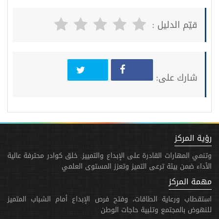
قيّم الدليل :
شارك على:
رؤية المركز
وتنمي المهارات القادرة على الإبداع والتمييز. خلق كوادر محترفة عالية
الأداء ضمن بيئة ترعى التميز وتعزز المستوى العلمي
مهمة المركز
استقطاب ورعاية الطاقات، وفتح فرص الإبداع أمام الشباب المتميز
للنهوض بالمجتمع وتلبية حاجات الوطن