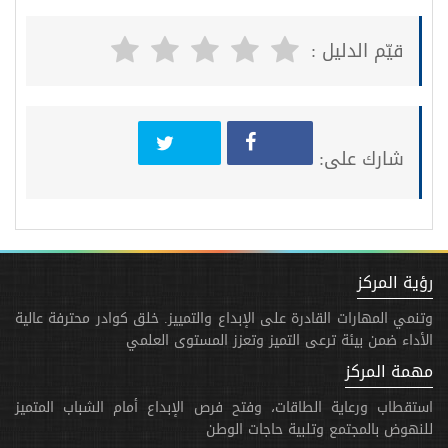
قيّم الدليل :
شارك على:
رؤية المركز
وتنمي المهارات القادرة على الإبداع والتمييز. خلق كوادر محترفة عالية
الأداء ضمن بيئة ترعى التميز وتعزز المستوى العلمي
مهمة المركز
استقطاب ورعاية الطاقات، وفتح فرص الإبداع أمام الشباب المتميز
للنهوض بالمجتمع وتلبية حاجات الوطن