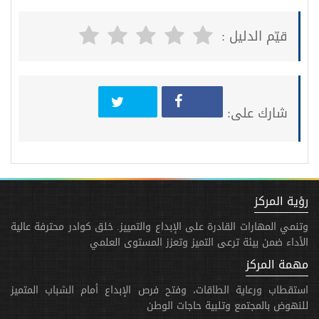
قيّم الدليل :
شارك على:
رؤية المركز
وتنمي المهارات القادرة على الإبداع والتمييز. خلق كوادر محترفة عالية
الأداء ضمن بيئة ترعى التميز وتعزز المستوى العلمي
مهمة المركز
استقطاب ورعاية الطاقات، وفتح فرص الإبداع أمام الشباب المتميز
للنهوض بالمجتمع وتلبية حاجات الوطن