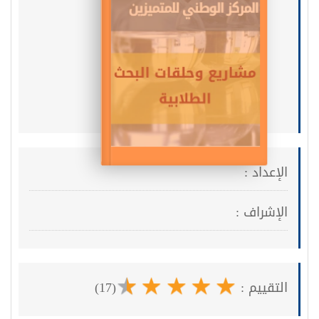
الخوارزميات
الإعداد :
الإشراف :
التقييم :
(17)