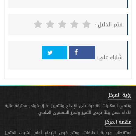
قيّم الدليل :
شارك على:
رؤية المركز
وتنمي المهارات القادرة على الإبداع والتمييز. خلق كوادر محترفة عالية
الأداء ضمن بيئة ترعى التميز وتعزز المستوى العلمي
مهمة المركز
استقطاب ورعاية الطاقات، وفتح فرص الإبداع أمام الشباب المتميز