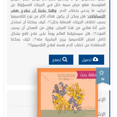
المتوسط، فهو مرض سببه خلل في الجينات المسؤولة عن
تركيب ما يدعى بخضاب الدم.
وهنا علينا أن نطرح بعض
التساؤلات
؛ هل يمكن أن يكون هناك أكثر من نوع للتلاسيميا
بسبب اختلاف الجينات المصابة بخلل؟!، كيف يمكننا أن نستدل
على أننا نعاني من هذا المرض، وهل من الممكن أن يسبب
الموت؟!، هل سيستيقظ العالم يوماً على علاج نافع بشكل
كامل لمرض التلاسيميا يريح البشرية منه؟!، كيف يمكننا
الاستفادة من خضاب الدم نفسه لعلاج التلاسيميا؟!.
تحميل
تصفح
حلقة بحث
96
التلاسيميا
الإعداد :
الإشراف :