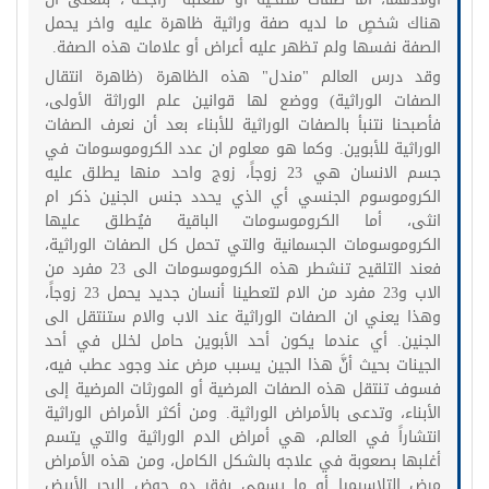
هناك شخصٍ ما لديه صفة وراثية ظاهرة عليه واخر يحمل
الصفة نفسها ولم تظهر عليه أعراض أو علامات هذه الصفة.
وقد درس العالم "مندل" هذه الظاهرة (ظاهرة انتقال
الصفات الوراثية) ووضع لها قوانين علم الوراثة الأولى،
فأصبحنا نتنبأ بالصفات الوراثية للأبناء بعد أن نعرف الصفات
الوراثية للأبوين. وكما هو معلوم ان عدد الكروموسومات في
جسم الانسان هي 23 زوجاً، زوج واحد منها يطلق عليه
الكروموسوم الجنسي أي الذي يحدد جنس الجنين ذكر ام
انثى، أما الكروموسومات الباقية فيُطلق عليها
الكروموسومات الجسمانية والتي تحمل كل الصفات الوراثية،
فعند التلقيح تنشطر هذه الكروموسومات الى 23 مفرد من
الاب و23 مفرد من الام لتعطينا أنسان جديد يحمل 23 زوجاً،
وهذا يعني ان الصفات الوراثية عند الاب والام ستنتقل الى
الجنين. أي عندما يكون أحد الأبوين حامل لخلل في أحد
الجينات بحيث أنَّ هذا الجين يسبب مرض عند وجود عطب فيه،
فسوف تنتقل هذه الصفات المرضية أو المورثات المرضية إلى
الأبناء، وتدعى بالأمراض الوراثية. ومن أكثر الأمراض الوراثية
انتشاراً في العالم، هي أمراض الدم الوراثية والتي يتسم
أغلبها بصعوبة في علاجه بالشكل الكامل، ومن هذه الأمراض
مرض التلاسيميا أو ما يسمى بفقر دم حوض البحر الأبيض