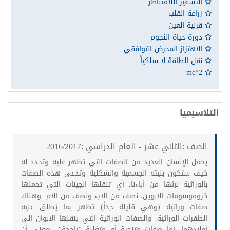
التشفير اللامتناظر
زراعة القلب
قرنية العين
دورة حياة النجوم
الاهتزاز المحرض التوافقي
نقل الطاقة لا سلكياً
mc^2
التلاسيميا
الصف :الثاني عشر - العام الدراسي :2016/2017
يحمل الإنسان العديد من الصفات التي تظهر عليه وتحدد له
كيف ستكون بنيته الجسمية والشكلية وتدعى هذه الصفات
بالوراثية نرثها من أباءنا، أي تنقلها الجينات التي تحملها
كروموسومات الابوين، نصف من الاب ونصف من الام. وهناك
صفات وراثية (وهي قليلة جداً) تظهر بما يُطلق عليه
الطفرات الوراثية. والصفات الوراثية التي ينقلها الابوان الى
أولادهما، أما صفات متنحية أو متغلبة "راجحة"، بمعنى أن