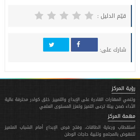
قيّم الدليل :
شارك على:
رؤية المركز
وتنمي المهارات القادرة على الإبداع والتمييز. خلق كوادر محترفة عالية
الأداء ضمن بيئة ترعى التميز وتعزز المستوى العلمي
مهمة المركز
استقطاب ورعاية الطاقات، وفتح فرص الإبداع أمام الشباب المتميز
للنهوض بالمجتمع وتلبية حاجات الوطن