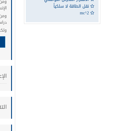
ومن 
نقل الطاقة لا سلكياً
الإن
mc^2
ومن 
دراس
ولكن
الإع
الت