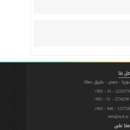
ل بنا
وريا - حمص - طريق حماة
223
2234238 - 31 - 
123
info@ncd.sy
عنا على