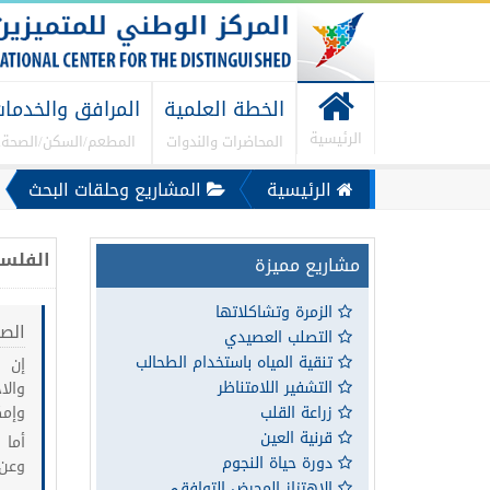
الخطة العلمية
المرافق والخدما
الرئيسية
المحاضرات والندوات
المطعم/السكن/الصحة..
الرئيسية
المشاريع وحلقات البحث
الفلس
مشاريع مميزة
الزمرة وتشاكلاتها
الصف 
التصلب العصيدي
تنقية المياه باستخدام الطحالب
إن ا
التشفير اللامتناظر
والا
زراعة القلب
وإمك
قرنية العين
أما 
دورة حياة النجوم
وعن 
الاهتزاز المحرض التوافقي