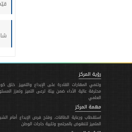
قيّم
شار
رؤية المركز
وتنمي المهارات القادرة على الإبداع والتمييز. خلق كوا
محترفة عالية الأداء ضمن بيئة ترعى التميز وتعزز المست
العلمي
مهمة المركز
استقطاب ورعاية الطاقات، وفتح فرص الإبداع أمام الشب
المتميز للنهوض بالمجتمع وتلبية حاجات الوطن