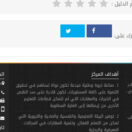
 الدليل :
ك على:
أهداف المركز
اتص
س
در
1. صناعة ثروة وطنية مبدعة تكون نواة تساهم في تحقيق
وى
التنمية على كافة المستويات، تكون قادرة على سد النقص
3173 - 31 - 963+
في الخبرات والمهارات التي لم تتمكن قطاعات التعليم
963+
الأخرى من إيصالها إلى الغاية المطلوبة
758 - 940 - 963+
2. توفير البيئة التعليمية والنفسية والمادية والتربوية التي
اب
تمكن من التعلم الفعال، وتنمية المهارات في المجالات
تاب
المعرفية والبحثية