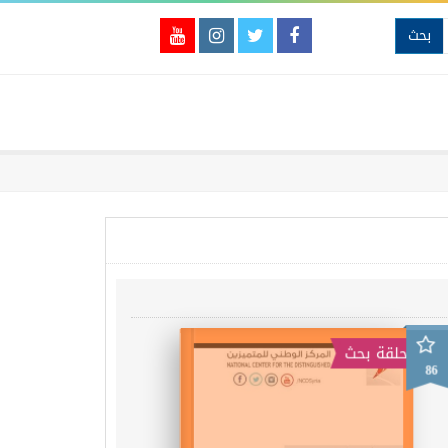
بحث
حلقة بحث
86