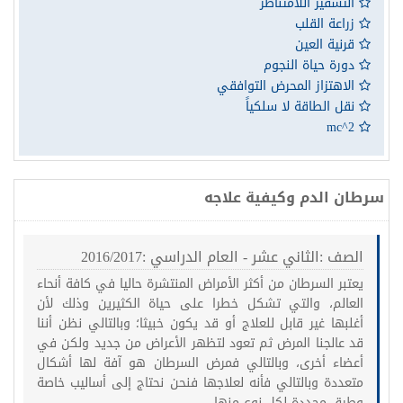
التشفير اللامتناظر
زراعة القلب
قرنية العين
دورة حياة النجوم
الاهتزاز المحرض التوافقي
نقل الطاقة لا سلكياً
mc^2
سرطان الدم وكيفية علاجه
الصف :الثاني عشر - العام الدراسي :2016/2017
يعتبر السرطان من أكثر الأمراض المنتشرة حاليا في كافة أنحاء
العالم، والتي تشكل خطرا على حياة الكثيرين وذلك لأن
أغلبها غير قابل للعلاج أو قد يكون خبيثا؛ وبالتالي نظن أننا
قد عالجنا المرض ثم تعود لتظهر الأعراض من جديد ولكن في
أعضاء أخرى، وبالتالي فمرض السرطان هو آفة لها أشكال
متعددة وبالتالي فأنه لعلاجها فنحن نحتاج إلى أساليب خاصة
وطرق محددة لكل نوع منها.