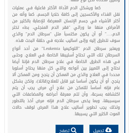
كما ويشكل الدم الأداة الأكثر فاعلية في عمليات
نقل الغذاء والأكسجين إلى كافة خلايا الجسم، كما وأنه من
أكثر الأشياء في جسم الإنسان المعرضة للإصابة بالكثير من
الأمراض منها ما وراثي "فقر الدم المنجلي، بطء تخثر
الدم،...." أو أن يكون مكتسباَ مثل "سرطان الدم" والذي
سوف نتطرق إليه وإلى اساليب علاجه في حلقة البحث هذه.
ويعتبر سرطان الدم "اللوكيميا Leukemia" من أحد أنواع
السرطان تلك التي تحتاج أسليبها الخاصة في العلاج، وحتى
في هذه الطرق الخاصة في علاج سرطان الدم فإننا أيضا
نحتاج إلى التمييز بين أنواعه والتي كل منها يحتاج أسلوبا
محددا في العلاج والذي من الممكن أن ينجح ومن الممكن ألا
ينجح، أو أن يكون أساسا غير قابل للعلاج(قاتلا)، ولكن بشكل
عام فإنه أساساَ للتمكن من علاج أي مرض يجب أن يتم
اكتشافه بسرعة، وأن تتم معرفة أعراضه والمضاعفات التي
سيسببها، وبما يخص سرطان الدم فإنه مرض آخذ بالتطور
ولذلك يجب تطوير أساليب علاج هذا المرض لوقف حالات
الموت الكثير التي يسببها.
تحميل
تصفح